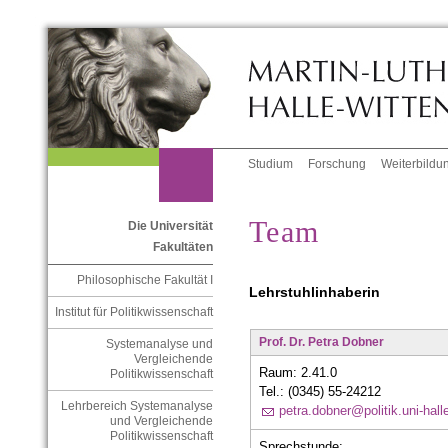
Studium
Forschung
Weiterbildu
Team
Die Universität
Fakultäten
Philosophische Fakultät I
Lehrstuhlinhaberin
Institut für Politikwissenschaft
Prof. Dr. Petra Dobner
Systemanalyse und
Vergleichende
Raum: 2.41.0
Politikwissenschaft
Tel.: (0345) 55-24212
Lehrbereich Systemanalyse
petra.dobner@politik.uni-hall
und Vergleichende
Politikwissenschaft
Sprechstunde: