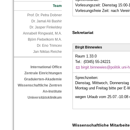
Vorlesungszeit: Dienstag 15:00-
Team
Vorlesungsfreie Zeit: nach Verei
Prof. Dr. Petra Dobner
Dr. Jamal Ali Bashir
Dr. Jasper Finkeldey
Sekretariat
Annabell Ringwald, M.A.
Björn Fiebelkorn M.A.
Dr. Eno Trimcev
Birgit Binnewies
Jan Niklas Reiche
Raum 1.33.0
Tel.: (0345) 55-24221
International Office
birgit.binnewies@politik.uni-h
Zentrale Einrichtungen
Sprechzeiten:
Graduierten-Akademie
Dienstag, Mittwoch, Donnerstag
Wissenschaftliche Zentren
Montag und Freitag bitte per E-M
An-Institute
wegen Urlaub vom 25.07.-10.08 u
Universitätsklinikum
Wissenschaftliche Mitarbeite